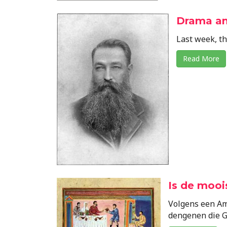
Drama and
Last week, th
Read More
Is de mooi
Volgens een Am
dengenen die G