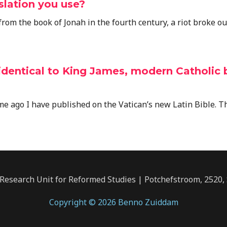
slation you use?
om the book of Jonah in the fourth century, a riot broke ou
 identical to King James, modern Catholic
me ago I have published on the Vatican’s new Latin Bible. T
Research Unit for Reformed Studies | Potchefstroom, 2520, 
Copyright © 2026 Benno Zuiddam