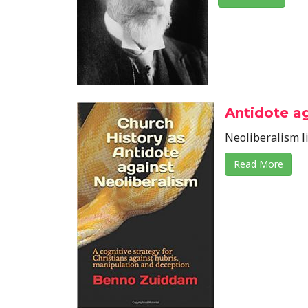
Antidote ag
Neoliberalism li
Read More