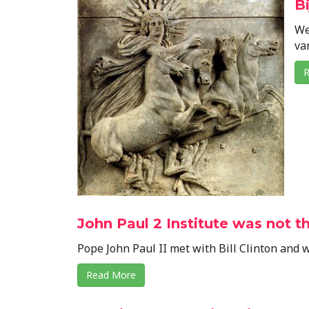
B
We
va
R
John Paul 2 Institute was not t
Pope John Paul II met with Bill Clinton and 
Read More