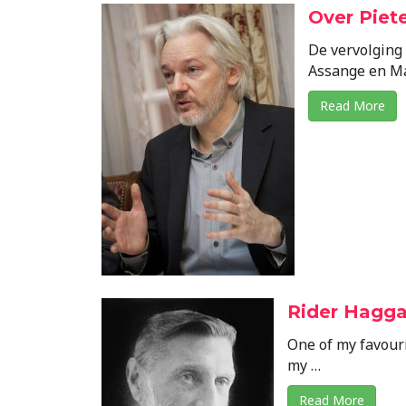
Over Piet
De vervolging 
Assange en Ma
Read More
Rider Haggar
One of my favouri
my …
Read More