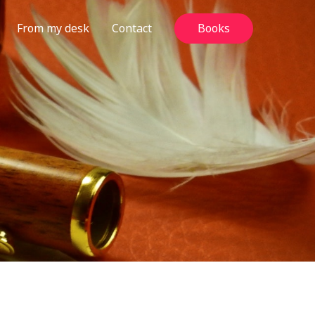
From my desk
Contact
Books