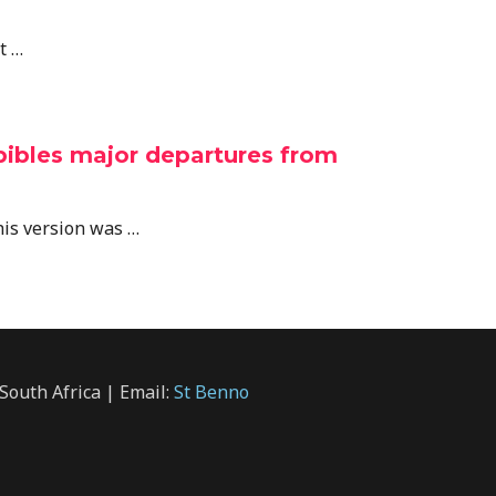
t …
 bibles major departures from
his version was …
South Africa | Email:
St Benno