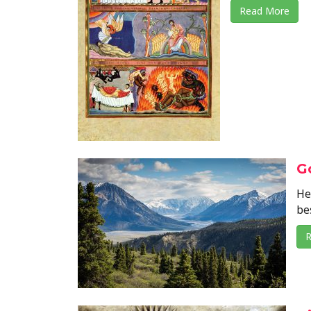
Read More
G
He
be
R