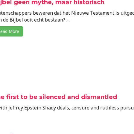
ijbel geen mythe, maar historisch
tenschappers beweren dat het Nieuwe Testament is uitgeda
n de Bijbel ooit echt bestaan? …
ead More
he first to be silenced and dismantled
with Jeffrey Epstein Shady deals, censure and ruthless pursu