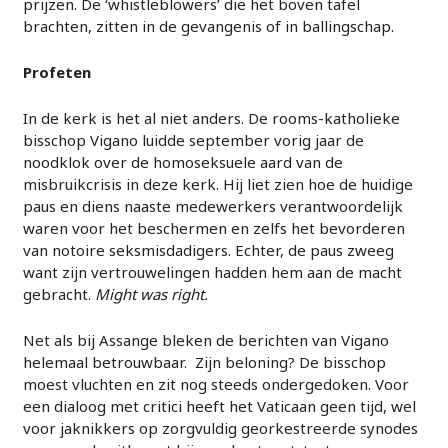
prijzen. De ‘whistleblowers’ die het boven tafel
brachten, zitten in de gevangenis of in ballingschap.
Profeten
In de kerk is het al niet anders. De rooms-katholieke
bisschop Vigano luidde september vorig jaar de
noodklok over de homoseksuele aard van de
misbruikcrisis in deze kerk. Hij liet zien hoe de huidige
paus en diens naaste medewerkers verantwoordelijk
waren voor het beschermen en zelfs het bevorderen
van notoire seksmisdadigers. Echter, de paus zweeg
want zijn vertrouwelingen hadden hem aan de macht
gebracht.
Might was right.
Net als bij Assange bleken de berichten van Vigano
helemaal betrouwbaar. Zijn beloning? De bisschop
moest vluchten en zit nog steeds ondergedoken. Voor
een dialoog met critici heeft het Vaticaan geen tijd, wel
voor jaknikkers op zorgvuldig georkestreerde synodes