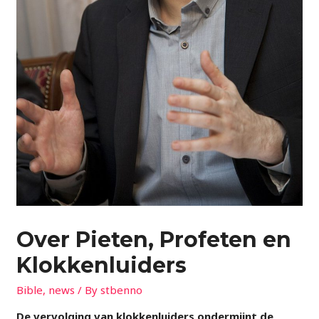
Over Pieten, Profeten en
Klokkenluiders
Bible
,
news
/ By
stbenno
De vervolging van klokkenluiders ondermijnt de